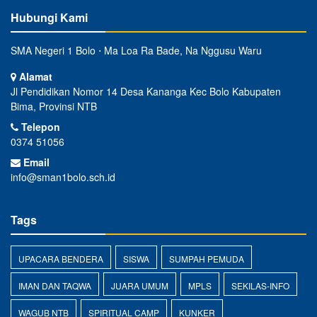
Hubungi Kami
SMA Negeri 1 Bolo ⋅ Ma Loa Ra Bade, Na Nggusu Waru
Alamat
Jl Pendidikan Nomor 14 Desa Kananga Kec Bolo Kabupaten
Bima, Provinsi NTB
Telepon
0374 51056
Email
info@sman1bolo.sch.id
Tags
UPACARA BENDERA
SISWA
SUMPAH PEMUDA
IMAN DAN TAQWA
JUARA UMUM
MPLS
SEKILAS-INFO
WAGUB NTB
SPIRITUAL CAMP
KUNKER