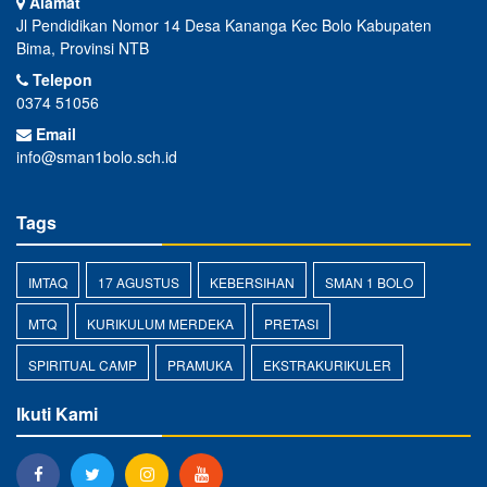
Alamat
Jl Pendidikan Nomor 14 Desa Kananga Kec Bolo Kabupaten
Bima, Provinsi NTB
Telepon
0374 51056
Email
info@sman1bolo.sch.id
Tags
IMTAQ
17 AGUSTUS
KEBERSIHAN
SMAN 1 BOLO
MTQ
KURIKULUM MERDEKA
PRETASI
SPIRITUAL CAMP
PRAMUKA
EKSTRAKURIKULER
Ikuti Kami