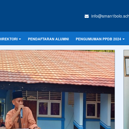
info@sman1bolo.sch
DIREKTORI
PENDAFTARAN ALUMNI
PENGUMUMAN PPDB 2024