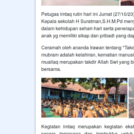
Petugas imtaq rutin hari ini Jumat (27/10/2
Kepala sekolah H Suratman,S.H.M.Pd meny
dalam kehidupan sehari-hari serta penerapa
anak yg memiliki sikap dan pribadi yang da
Ceramah oleh ananda Irawan tentang "Takdi
mubram adalah kelahiran, kematian manusia
muallaq merupakan takdir Allah Swt yang bi
bersama.
Kegiatan imtaq merupakan kegiatan ekst
secara terencana dan terstruktur unt